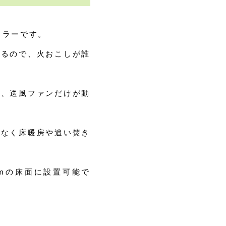
イラーです。
するので、火おこしが誰
り、送風ファンだけが動
でなく床暖房や追い焚き
1mの床面に設置可能で