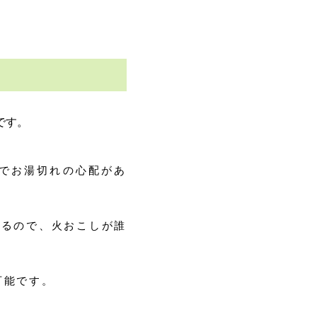
です。
のでお湯切れの心配があ
するので、火おこしが誰
可能です。